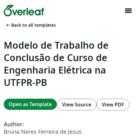
menu
arrow_left_alt
Back to all templates
Modelo de Trabalho de
Conclusão de Curso de
Engenharia Elétrica na
UTFPR-PB
Open as Template
View Source
View PDF
Author:
Bruna Neres Ferreira de Jesus