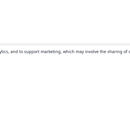
ytics, and to support marketing, which may involve the sharing of 
About
About us
Careers