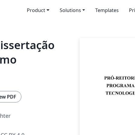
Product
Solutions
Templates
Pr
issertação
omo
ew PDF
chter
CC BY 4.0