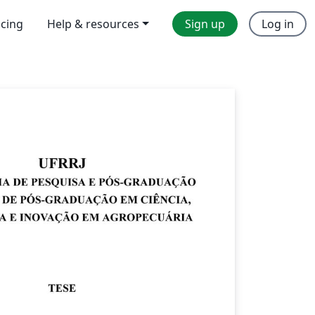
icing
Help & resources
Sign up
Log in