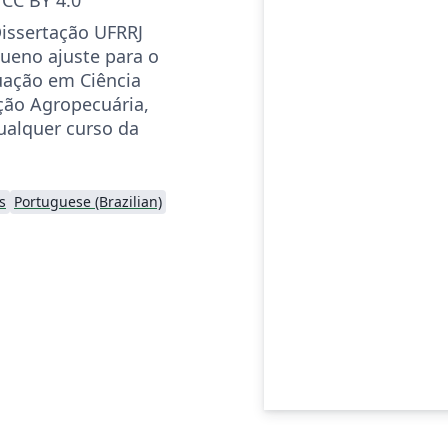
issertação UFRRJ
ueno ajuste para o
uação em Ciência
ção Agropecuária,
ualquer curso da
s
Portuguese (Brazilian)