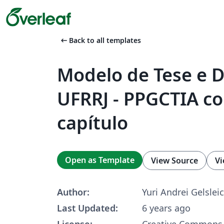
arrow_left_alt
Back to all templates
Modelo de Tese e D
UFRRJ - PPGCTIA c
capítulo
Open as Template
View Source
Vi
Author:
Yuri Andrei Gelslei
Last Updated:
6 years ago
License:
Creative Commons 