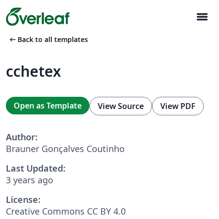
menu
arrow_left_alt
Back to all templates
cchetex
Open as Template
View Source
View PDF
Author:
Brauner Gonçalves Coutinho
Last Updated:
3 years ago
License:
Creative Commons CC BY 4.0