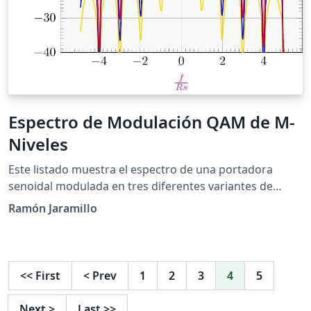
Espectro de Modulación QAM de M-
Niveles
Este listado muestra el espectro de una portadora
senoidal modulada en tres diferentes variantes de
QAM. La Distribución Espectral de Potencia o espectro
Ramón Jaramillo
de potencia es la función sinc(x) elevada al cuadrado,
con lo que se obtiene la función qam(x) para una
portadora, cuando se aplica una escala lineal
logarítmica en base 10. Esta figura se basa en la
<<
First
<
Prev
1
2
3
4
5
ecuación presentada en la página 459 del texto "Digital
Modulation Techniques, Second Edition", de Fuqin
Next
>
Last
>>