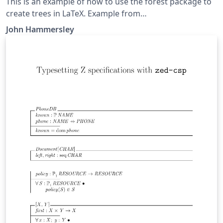
This is an example of how to use the forest package to
create trees in LaTeX. Example from
http://tex.stackexchange.com/a/108728/23931
John Hammersley