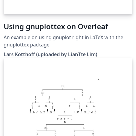
Using gnuplottex on Overleaf
An example on using gnuplot right in LaTeX with the
gnuplottex package
Lars Kot­thoff (uploaded by LianTze Lim)