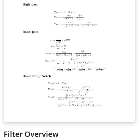
shek, estableció el Gobierno de la República de China
en Nankín. Técnicamente, la bandera tiene una relación
largo/alto de 3:2, consta de 4 cuadrantes: 3 con fondo
rojo y uno de color azul con una estrella de 12 puntas
con una relación puntas internas/puntas externas igual
a 2, rellena de color blanco y una circunferencia interna
con un grosor de 0,0125 veces el alto de la bandera. Su
diseño ha sido tomado de la página web
http://www.vexilla-mundi.com/taiwan_flag.html donde
figura su "hoja de construcción" y los colores para
sistemas informáticos proceden del archivo "flag.zip"
que se encuentra en la página en inglés de la
Presidencia de la República de China.
Filter Overview