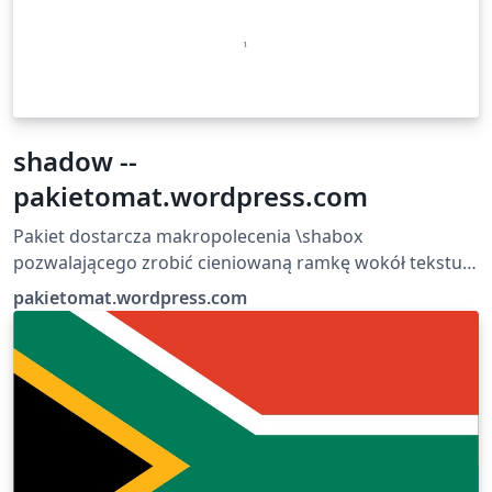
shadow --
pakietomat.wordpress.com
Pakiet dostarcza makropolecenia \shabox
pozwalającego zrobić cieniowaną ramkę wokół tekstu.
Czytaj więcej na: http://pakietomat.wordpress.com/
pakietomat.wordpress.com