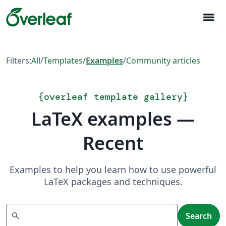
menu
Filters:
All
/
Templates
/
Examples
/
Community articles
{
overleaf template gallery
}
LaTeX examples —
Recent
Examples to help you learn how to use powerful
LaTeX packages and techniques.
Search
search
Search