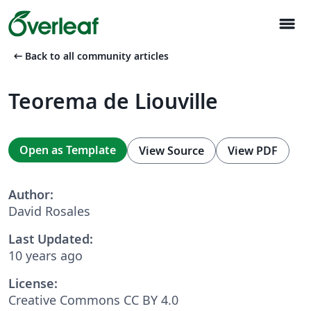
menu
arrow_left_alt
Back to all community articles
Teorema de Liouville
Open as Template
View Source
View PDF
Author:
David Rosales
Last Updated:
10 years ago
License:
Creative Commons CC BY 4.0