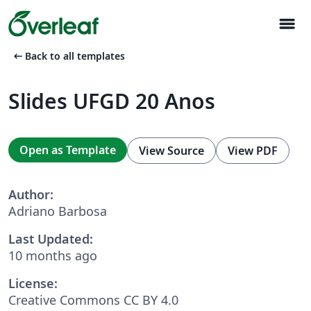
menu
arrow_left_alt
Back to all templates
Slides UFGD 20 Anos
Open as Template
View Source
View PDF
Author:
Adriano Barbosa
Last Updated:
10 months ago
License:
Creative Commons CC BY 4.0