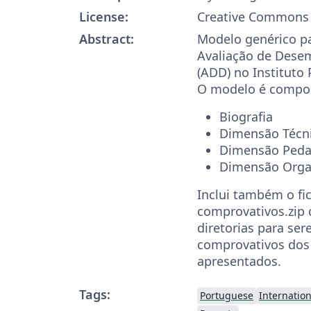
License:
Creative Commons 
Abstract:
Modelo genérico pa
Avaliação de Des
(ADD) no Instituto P
O modelo é compos
Biografia
Dimensão Técni
Dimensão Peda
Dimensão Orga
Inclui também o fi
comprovativos.zip 
diretorias para se
comprovativos dos
apresentados.
Tags:
Portuguese
Internatio