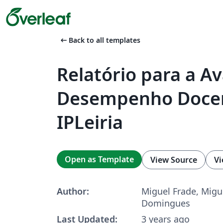
arrow_left_alt
Back to all templates
Relatório para a Av
Desempenho Doce
IPLeiria
Open as Template
View Source
Vi
Author:
Miguel Frade, Migu
Domingues
Last Updated:
3 years ago