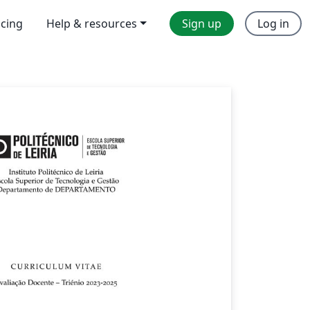
icing
Help & resources
Sign up
Log in