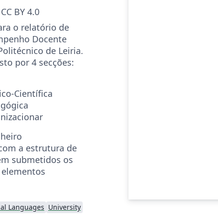
CC BY 4.0
ra o relatório de
empenho Docente
olitécnico de Leiria.
to por 4 secções:
co-Científica
gógica
nizacionar
cheiro
com a estrutura de
rem submetidos os
 elementos
nal Languages
University