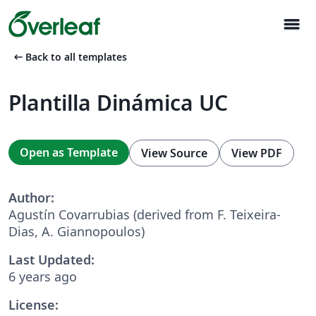
menu
arrow_left_alt
Back to all templates
Plantilla Dinámica UC
Open as Template
View Source
View PDF
Author:
Agustín Covarrubias (derived from F. Teixeira-
Dias, A. Giannopoulos)
Last Updated:
6 years ago
License: