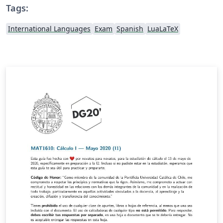
Tags:
International Languages
Exam
Spanish
LuaLaTeX