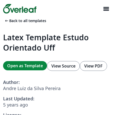
menu
arrow_left_alt
Back to all templates
Latex Template Estudo
Orientado Uff
Open as Template
View Source
View PDF
Author:
Andre Luiz da Silva Pereira
Last Updated:
5 years ago
License: