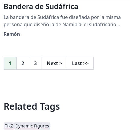
giradas en ángulo de 52 grados, tal como se muestra
Bandera de Sudáfrica
en algunos diseños en Internet.
La bandera de Sudáfrica fue diseñada por la misma
persona que diseñó la de Namibia: el sudafricano
Frederick Gordon Brownell quien llegó a ser director de
Ramón
la Oficina Nacional de Heráldica de Sudáfrica. Cuando
finalizaba el régimen del Apartheid, se llamó a la
población de ese país a un concurso para elegir una
bandera nueva que no tuviera relación con la anterior
1
2
3
Next
>
Last
>>
forma de gobierno, pero ninguno de los más de 7 000
diseños recibidos convenció a la Comisión de Símbolos
Nacionales. Ante esta situación, se recurrió a Brownell
quien presentó varios diseños preliminares hasta que
se llegó a la bandera actual, presentada el día 27 de
Related Tags
abril de 1994 en la elección que llevó a Nelson Mandela
a la presidencia. Como otras banderas, su relación
largo/alto es 3:2 y su hoja de construcción y colores
aproximados se encuentran en el enlace
TikZ
Dynamic Figures
https://en.wikipedia.org/wiki/Flag_of_South_Africa. Para