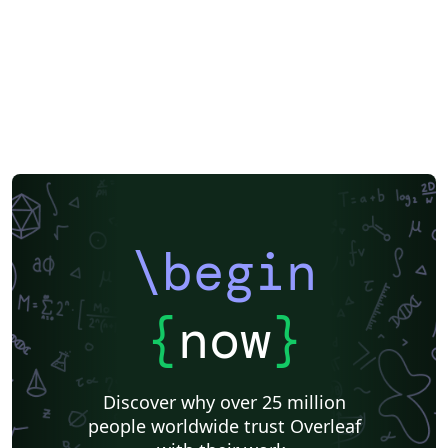
este diseño, el fondo es de colores Rojo, Ultramarino y
Negro y sobre éste hay tres líneas verdes con un grosor
de 0.2 veces el alto de la bandera y, mediante la orden
\draw [preaction...] se han trazados líneas blancas de
grosor 0.33 veces el alto. Para las franjas de color
Dorado, se recurrió a dos líneas que se cruzan en el
centro de la bandera y que son desplazadas hacia atrás
hasta 0.24 veces el largo de la bandera.
\begin
{
now
}
Discover why over 25 million
people worldwide trust Overleaf