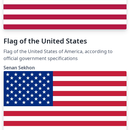
El emblema central de la bandera es la rueda de 24
radios Ashoka Chakra, cuyo código en LaTeX fue
previamente publicado por Overleaf y fue incorporado
al diseño en TikZ. El archivo codificado ha sido
procesado como un nodo, removiéndole previamente
sus encabezados.
Flag of the United States
Flag of the United States of America, according to
official government specifications
Senan Sekhon