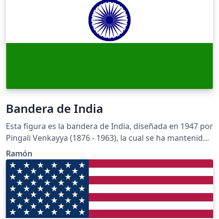
Gonzalo Marín quien propuso a su compatriota José de
la Matta Terreforte el diseño de la bandera y que
después fue adoptada. A diferencia de la bandera de
Cuba, en la de Puerto Rico se intercambian los colores
de las barras y el triángulo equilátero y su relación de
aspecto alto/largo es 3:2. Los detalles de diseño y
colores de la bandera han sido tomados de la página
http://vexilla-mundi.com/puerto_rico_flag.html, ya que
la ley y reglamento sobre su uso y diseño no ofrecen
Bandera de India
detalles específicos de la tonalidad de los colores rojo y
azul.
Esta figura es la bandera de India, diseñada en 1947 por
Pingali Venkayya (1876 - 1963), la cual se ha mantenido
con sus características iniciales hasta el presente y cuya
Ramón
confección se rige mediante la norma india IS-1 de
1968, refrendada en el año 2003. El archivo se halla en
la página (pp. 13-14). Los colores de la bandera han sido
tomados de la página en Wikipedia ya que la norma no
señala colores específicos para archivos informáticos.