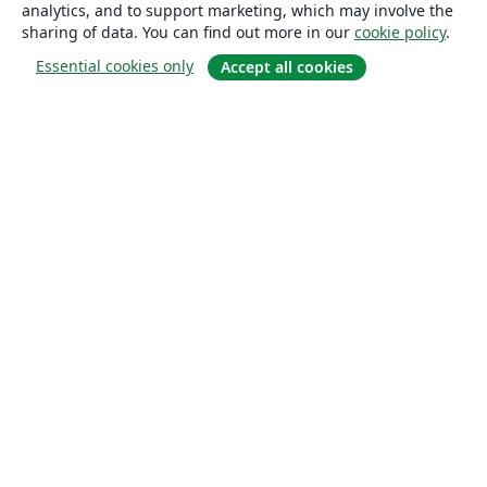
analytics, and to support marketing, which may involve the
sharing of data. You can find out more in our
cookie policy
.
Essential cookies only
Accept all cookies
About
About us
Careers
Blog
Solutions
For business