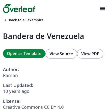
menu
arrow_left_alt
Back to all examples
Bandera de Venezuela
Open as Template
View Source
View PDF
Author:
Ramón
Last Updated:
10 years ago
License:
Creative Commons CC BY 4.0