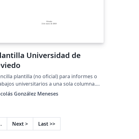
lantilla Universidad de
viedo
ncilla plantilla (no oficial) para informes o
abajos universitarios a una sola columna.
ntiene paquetes para la inserción de
icolás González Meneses
áficos e imágenes, así como de código
formático (especialmente pensado para
tave y Matlab). Se incluyen diversos
quetes para la inserción de símbolos
…
Next
>
Last
>>
temáticos y teoremas. Está totalmente
bilitada para la escritura en español. La