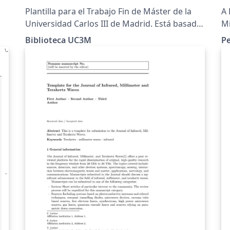
Plantilla para el Trabajo Fin de Máster de la
A 
Universidad Carlos III de Madrid. Está basada
Mi
en las recomendaciones para el estilo APA de
(h
Biblioteca UC3M
Pe
la Guía para el TFM elaborada por la
Biblioteca de la Universidad.