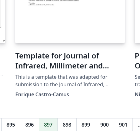
Template for Journal of
P
Infrared, Millimeter and
O
Terahertz Waves
s/
This is a template that was adapted for
Se
96
submission to the Journal of Infrared,
tr
Millimeter, and Terahertz Waves. (J. Inf. Milli.
Co
Enrique Castro-Camus
N
and THz Waves)
gr
in
Oc
pa
895
896
897
898
899
900
901
ma
ha