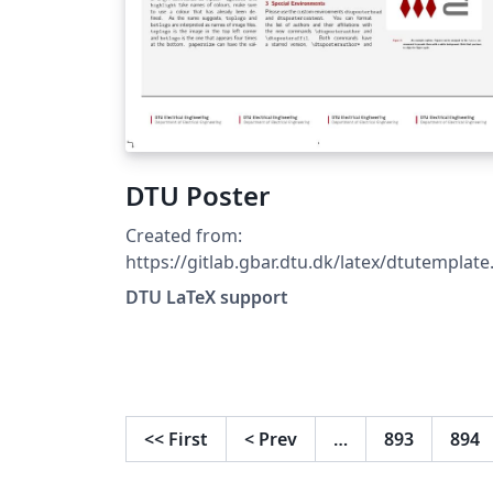
DTU Poster
Created from:
https://gitlab.gbar.dtu.dk/latex/dtutemplate
commit/f8481c69807365fd899381fd21c657
DTU LaTeX support
7c433c22
<<
First
<
Prev
…
893
894