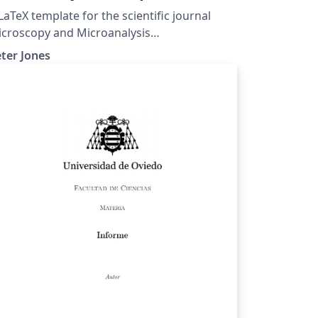
LaTeX template for the scientific journal
croscopy and Microanalysis
ttps://academic.oup.com/mam).
ter Jones