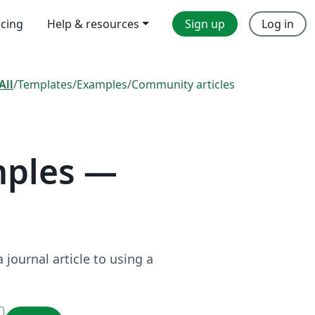
icing
Help & resources
Sign up
Log in
All
/
Templates
/
Examples
/
Community articles
mples —
journal article to using a