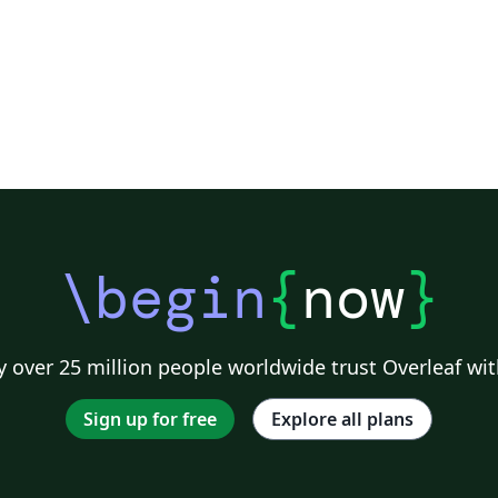
po
de
\begin
{
now
}
 over 25 million people worldwide trust Overleaf wit
Sign up for free
Explore all plans