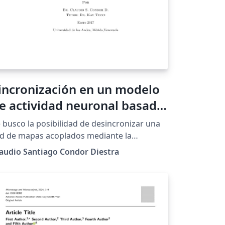
incronización en un modelo
e actividad neuronal basado
n mapas caóticos sometidos
 busco la posibilidad de desincronizar una
 perturbaciones
d de mapas acoplados mediante la
licacion de una perturbacion externa.
audio Santiago Condor Diestra