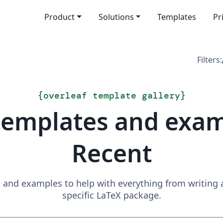
Product
Solutions
Templates
Pr
Filters:
{
overleaf template gallery
}
templates and exa
Recent
and examples to help with everything from writing a 
specific LaTeX package.
Search