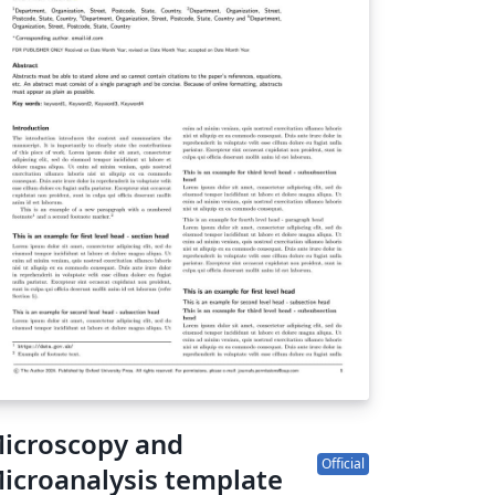
icroscopy and
Official
icroanalysis template