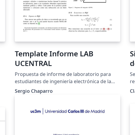
Template Informe LAB
S
UCENTRAL
d
e
Propuesta de informe de laboratorio para
Se
a
estudiantes de ingeniería electrónica de la
re
Universidad Central.
ap
Sergio Chaparro
Cl