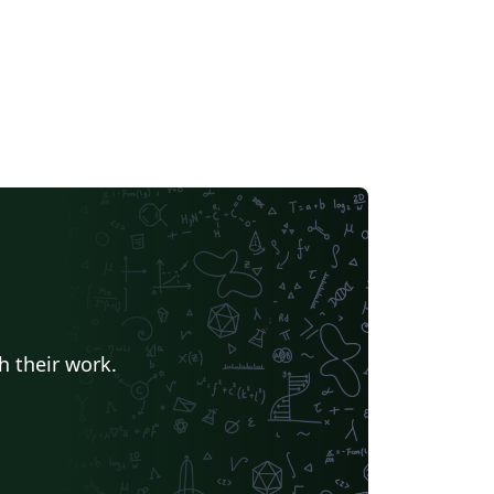
rtada muestra el escudo de la Universidad
 Oviedo.
h their work.