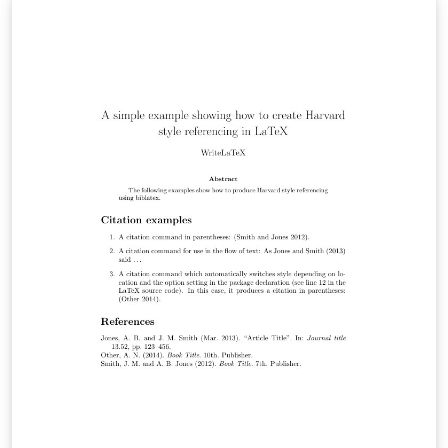
geschoven om een geheime afbeelding tevoorschijn te
laten komen. De tweede techniek gebruikt twee
afbeeldingen in grijstinten die transparant over elkaar
geschoven worden om een geheime afbeelding op te
roepen. De enige voorkennis die nodig is om deze
technieken te kunnen uitvoeren, is het gebruik van een
rekenblad (hier: Excel) en van een
fotobewerkingsprogramma.