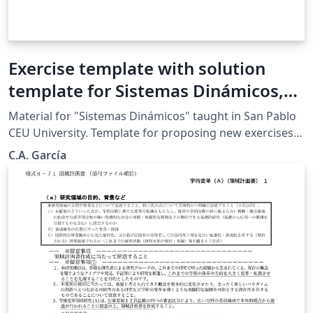
Exercise template with solution
template for Sistemas Dinámicos,
San Pablo CEU
Material for "Sistemas Dinámicos" taught in San Pablo
CEU University. Template for proposing new exercises
with solutions.
C.A. García