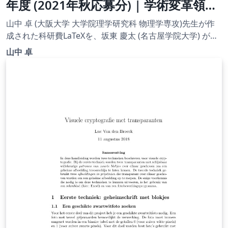
年度 (2021年秋応募分) | 学術変革領域
研究(A) (領域計画書) | 2021.08.20
山中 卓 (大阪大学 大学院理学研究科 物理学専攻)先生が作
成された科研費LaTeXを、坂東 慶太 (名古屋学院大学) が了
承を得てテンプレート登録しています。 詳細はこちら↓を
山中 卓
ご確認ください。 http://osksn2.hep.sci.osaka-
u.ac.jp/~taku/kakenhiLaTeX/