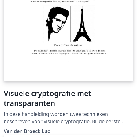
Visuele cryptografie met
transparanten
In deze handleiding worden twee technieken
beschreven voor visuele cryptografie. Bij de eerste
techniek worden twee transparanten met schijnbaar
Van den Broeck Luc
willekeurige patronen van zwarte blokjes over elkaar