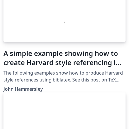
A simple example showing how to
create Harvard style referencing in
LaTeX
The following examples show how to produce Harvard
style references using biblatex. See this post on TeX
StackExchange for further discussion on the Harvard
John Hammersley
referencing style, and this post for more details on
switching to biblatex if you're more familiar with e.g.
natbib.