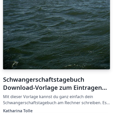
Schwangerschaftstagebuch
Download-Vorlage zum Eintragen
am Rechner
Mit dieser Vorlage kannst du ganz einfach dein
Schwangerschaftstagebuch am Rechner schreiben. Es
ist bereits fertig formatiert; du braucht bloß noch deine
Katharina Tolle