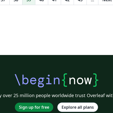
Ov
im
\begin
{
now
}
 over 25 million people worldwide trust Overleaf wit
Sign up for free
Explore all plans