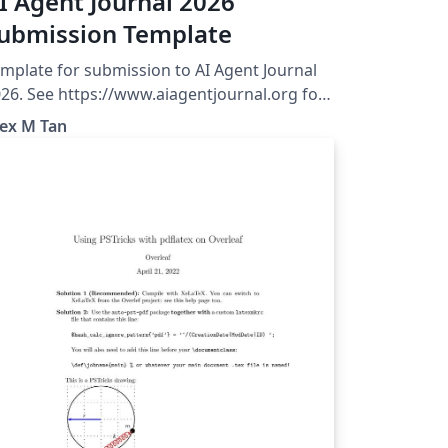
I Agent Journal 2026
ubmission Template
mplate for submission to AI Agent Journal
26. See https://www.aiagentjournal.org for
re details.
lex M Tan