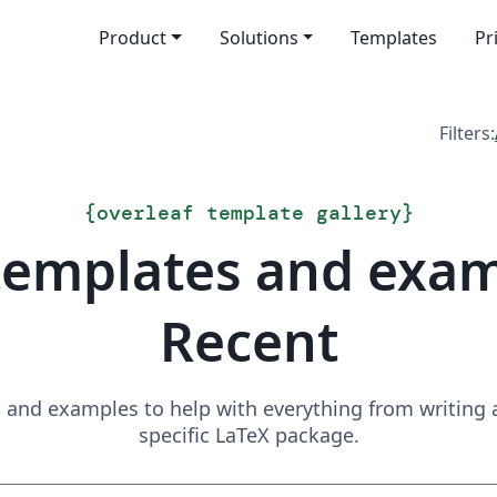
Product
Solutions
Templates
Pr
Filters:
{
overleaf template gallery
}
templates and exa
Recent
and examples to help with everything from writing a 
specific LaTeX package.
Search