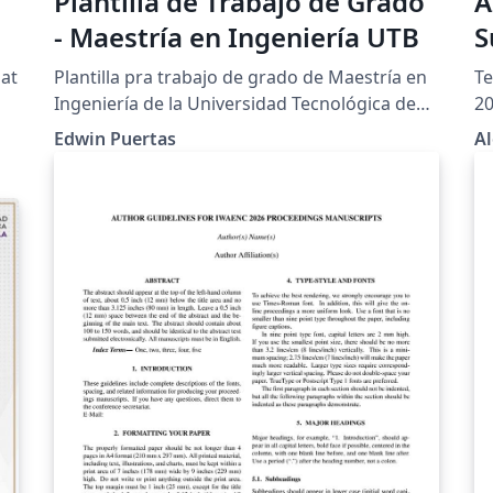
Plantilla de Trabajo de Grado
A
- Maestría en Ingeniería UTB
S
 at
Plantilla pra trabajo de grado de Maestría en
Te
Ingeniería de la Universidad Tecnológica de
20
Bolívar. https://www.utb.edu.co/la-
mo
Edwin Puertas
A
utb/estatutos-y-reglamentos/
es
https://www.utb.edu.co/wp-
content/uploads/2021/04/2020_05_14_cac_res
0.
_05_de_2020_-
_trabajos_de_grado_facultad_de_ingenieria_0.
pdf