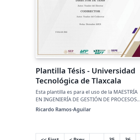
Plantilla Tésis - Universidad
Tecnológica de Tlaxcala
Esta plantilla es para el uso de la MAESTRÍA
EN INGENIERÍA DE GESTIÓN DE PROCESOS
INDUSTRIALES, de la Universidad Tecnológi
Ricardo Ramos-Aguilar
de Tlaxcala, es cual es uno de los requisitos
para su titulación. Los lineamientos están
dados en la siguiente liga:
https://www.uttlaxcala.edu.mx/assets/pdf/l
<<
First
<
Prev
…
35
36