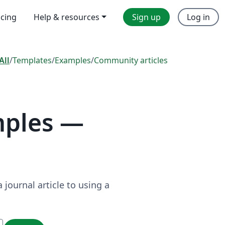
icing
Help & resources
Sign up
Log in
All
/
Templates
/
Examples
/
Community articles
mples —
journal article to using a