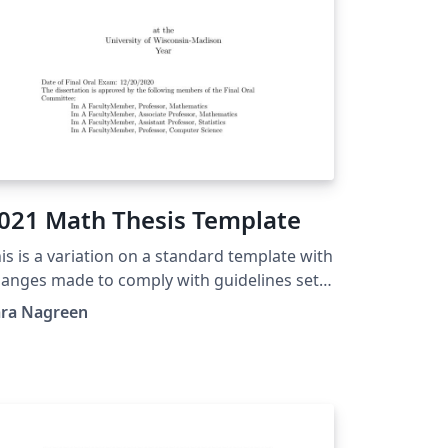
021 Math Thesis Template
is is a variation on a standard template with
anges made to comply with guidelines set
rth by the UW-Madison Graduate School.
ara Nagreen