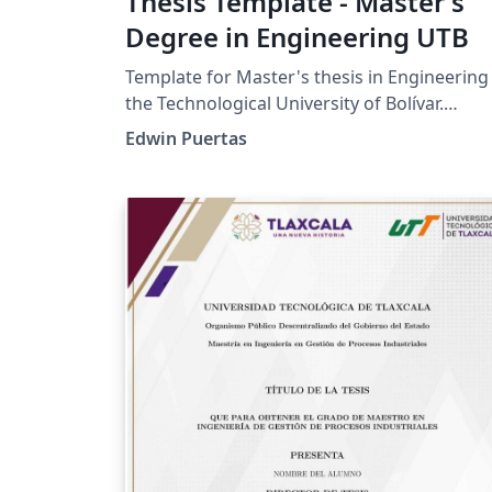
Thesis Template - Master's
Degree in Engineering UTB
Template for Master's thesis in Engineering
the Technological University of Bolívar.
https://www.utb.edu.co/la-utb/estatutos-y-
Edwin Puertas
reglamentos/ https://www.utb.edu.co/wp-
content/uploads/2021/04/2020_05_14_cac_r
_05_de_2020_-
_trabajos_de_grado_facultad_de_ingenieria_
pdf