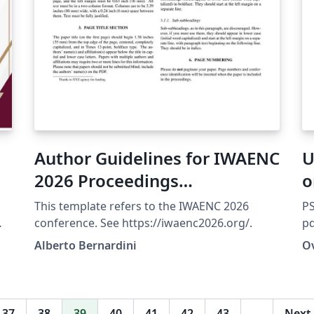
Author Guidelines for IWAENC
U
2026 Proceedings
o
Manuscripts
This template refers to the IWAENC 2026
PS
conference. See https://iwaenc2026.org/.
pd
ca
Lu
Alberto Bernardini
O
.j
yo
th
ine
PS
37
38
39
40
41
42
43
…
Next