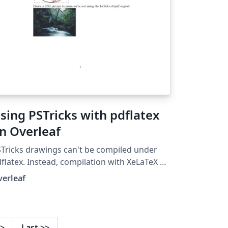
sing PSTricks with pdflatex
n Overleaf
Tricks drawings can't be compiled under
flatex. Instead, compilation with XeLaTeX or
aLaTeX is preferred if you need to use
verleaf
pg/.png/.pdf images in your project. But if
u absolutely need to compile with pdflatex,
is example demonstrates how to use
tricks with pdflatex using auto-pst-pdf on
>
Last
>>