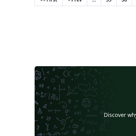
amientos%20Estadias.pdf
Discover why