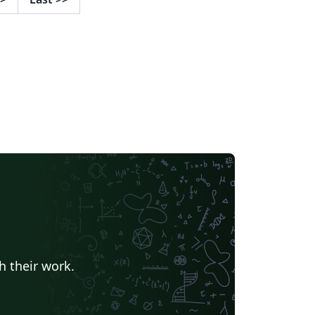
erleaf (But you still can't use .jpg/.png/.pdf
ages within your PSTricks drawings).
h their work.