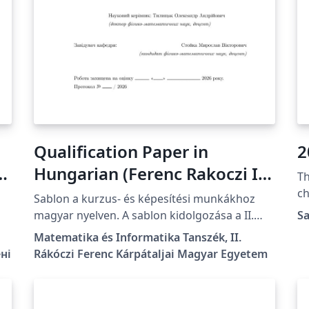
Qualification Paper in
2
Hungarian (Ferenc Rakoczi II
Th
Transcarpathian Hungarian
ch
Sablon a kurzus- és képesítési munkákhoz
fo
University)
magyar nyelven. A sablon kidolgozása a II.
S
Rákóczi Ferenc Kárpátaljai Magyar Egyetem
Matematika és Informatika Tanszék, II.
м.
előírásainak megfelelően történt. A részletes
ні
Rákóczi Ferenc Kárpátaljai Magyar Egyetem
formázási útmutató itt található:
https://kme.org.ua/hu/a-foiskola-
egysegei/tanszekek/matematika-es-