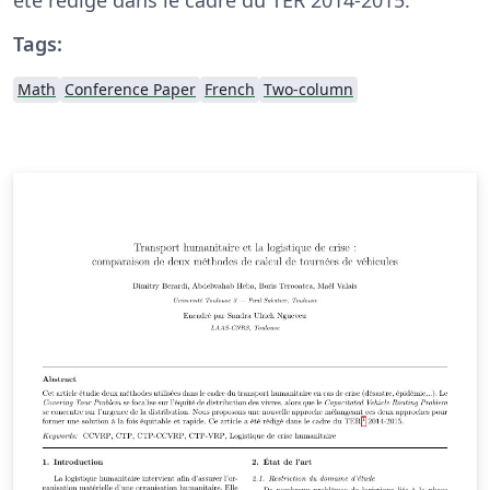
Tags:
Math
Conference Paper
French
Two-column