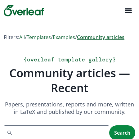
menu
Filters:
All
/
Templates
/
Examples
/
Community articles
{
overleaf template gallery
}
Community articles —
Recent
Papers, presentations, reports and more, written
in LaTeX and published by our community.
Search
search
Search