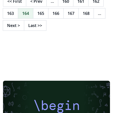
<<
First
<
Prev
…
160
161
162
163
164
165
166
167
168
…
Next
>
Last
>>
\begin