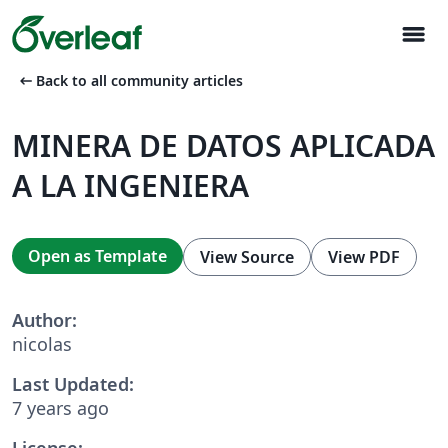
menu
arrow_left_alt
Back to all community articles
MINERA DE DATOS APLICADA
A LA INGENIERA
Open as Template
View Source
View PDF
Author:
nicolas
Last Updated:
7 years ago
License: