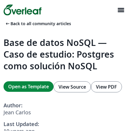
menu
arrow_left_alt
Back to all community articles
Base de datos NoSQL —
Caso de estudio: Postgres
como solución NoSQL
Open as Template
View Source
View PDF
Author:
Jean Carlos
Last Updated:
10 years ago