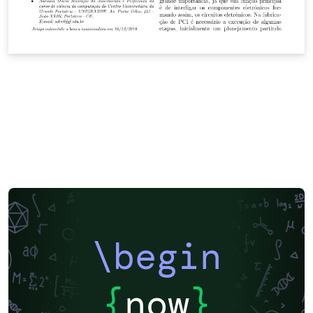
\begin
{
now
}