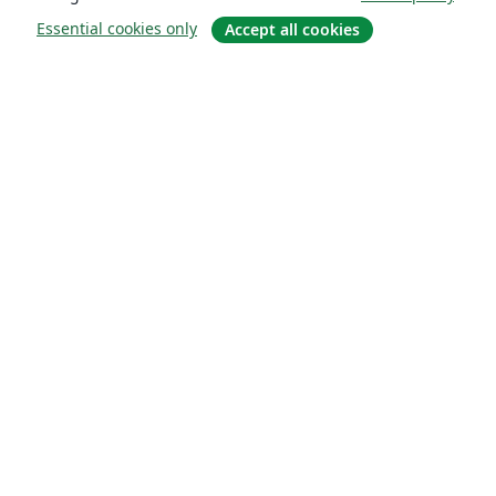
Essential cookies only
Accept all cookies
About
About us
Careers
Blog
Solutions
For business
For universities