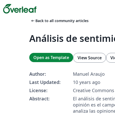
arrow_left_alt
Back to all community articles
Análisis de sentim
Open as Template
View Source
Vi
Author:
Manuel Araujo
Last Updated:
10 years ago
License:
Creative Commons 
Abstract:
El análisis de sent
opinión es el camp
analiza las opinion