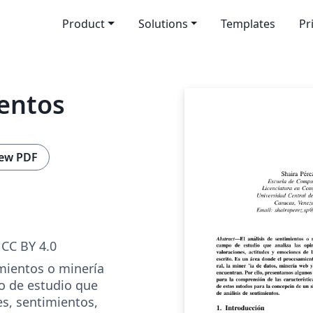
Product
Solutions
Templates
Pr
ientos
ew PDF
CC BY 4.0
imientos o minería
o de estudio que
es, sentimientos,