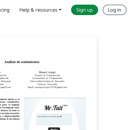
icing
Help & resources
Sign up
Log in