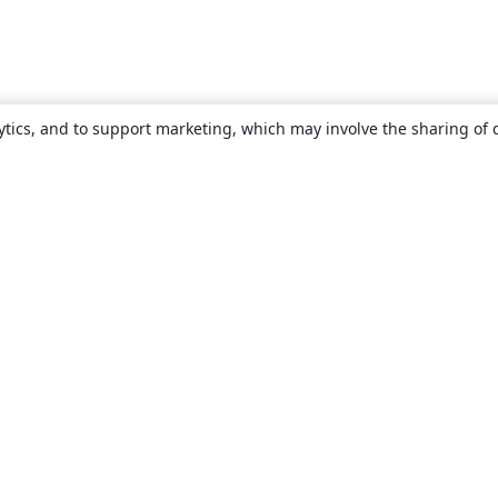
ytics, and to support marketing, which may involve the sharing of 
About
About us
Careers
Blog